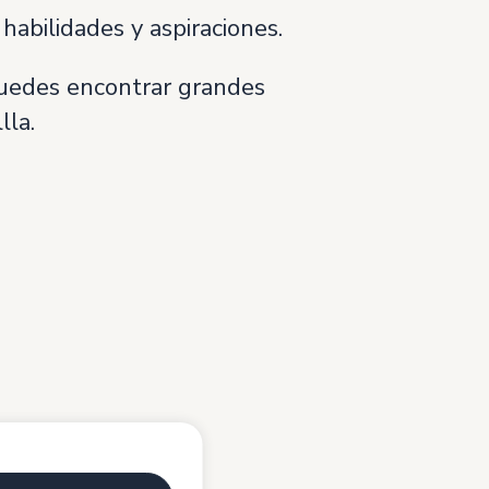
abilidades y aspiraciones.
uedes encontrar grandes
lla.
bles.