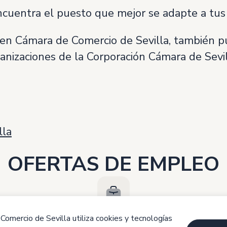
cuentra el puesto que mejor se adapte a tus h
en Cámara de Comercio de Sevilla, también p
anizaciones de la Corporación Cámara de Sevil
lla
OFERTAS DE EMPLEO
tos momentos no tenemos vacantes disponi
Comercio de Sevilla utiliza cookies y tecnologías
Esperamos verte de nuevo por aquí,